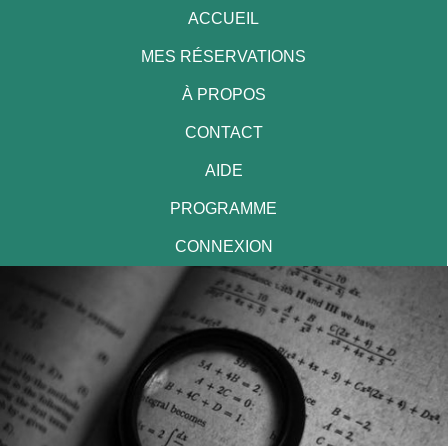
ACCUEIL
MES RÉSERVATIONS
À PROPOS
CONTACT
AIDE
PROGRAMME
CONNEXION