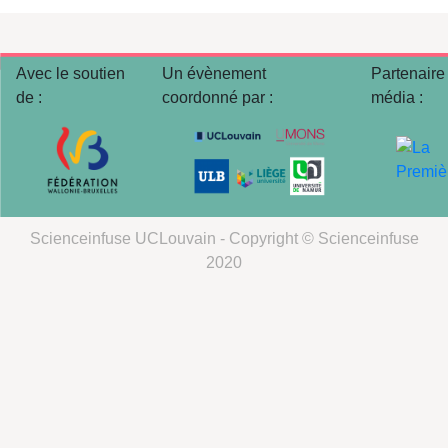
Avec le soutien
Un évènement
Partenaire
de :
coordonné par :
média :
Scienceinfuse UCLouvain - Copyright © Scienceinfuse
2020