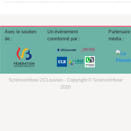
Avec le soutien
Un évènement
Partenaire
de :
coordonné par :
média :
Scienceinfuse UCLouvain - Copyright © Scienceinfuse
2020