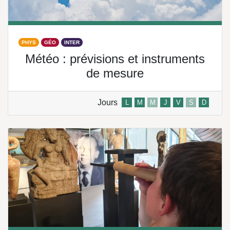
PHYS
GÉO
INTER
Météo : prévisions et instruments
de mesure
Jours
L
M
M
J
V
S
D