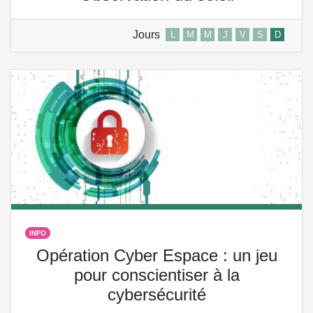
Jours
L
M
M
J
V
S
D
INFO
Opération Cyber Espace : un jeu
pour conscientiser à la
cybersécurité