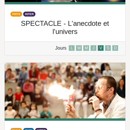
PHYS
INTER
SPECTACLE - L'anecdote et
l'univers
Jours
L
M
M
J
V
S
D