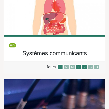
BIO
Systèmes communicants
Jours
L
M
M
J
V
S
D