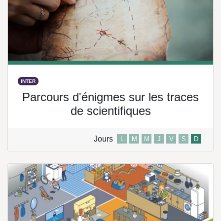
INTER
Parcours d'énigmes sur les traces
de scientifiques
Jours
L
M
M
J
V
S
D