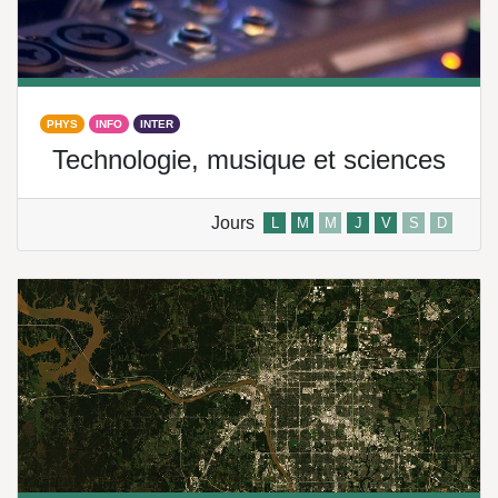
PHYS
INFO
INTER
Technologie, musique et sciences
Jours
L
M
M
J
V
S
D