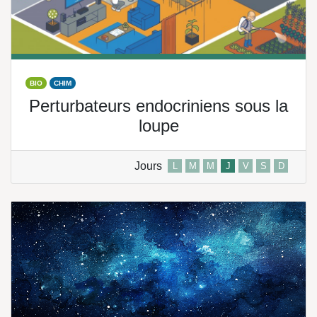
BIO
CHIM
Perturbateurs endocriniens sous la
loupe
Jours
L
M
M
J
V
S
D