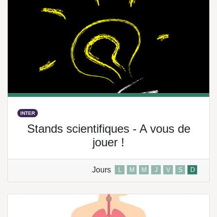
INTER
Stands scientifiques - A vous de
jouer !
Jours
L
M
M
J
V
S
D