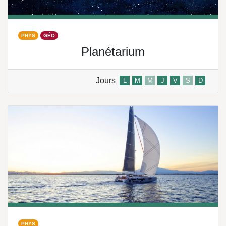
PHYS
GÉO
Planétarium
Jours
L
M
M
J
V
S
D
PHYS