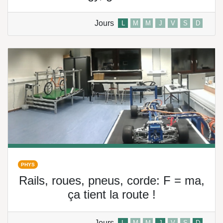
Jours
L
M
M
J
V
S
D
PHYS
Rails, roues, pneus, corde: F = ma,
ça tient la route !
Jours
L
M
M
J
V
S
D