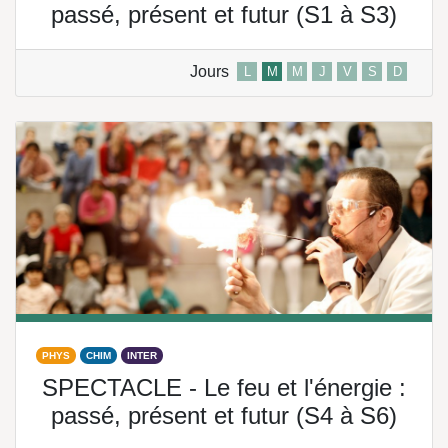
passé, présent et futur (S1 à S3)
Jours
L
M
M
J
V
S
D
PHYS
CHIM
INTER
SPECTACLE - Le feu et l'énergie :
passé, présent et futur (S4 à S6)