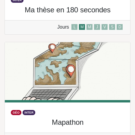
INTER
Ma thèse en 180 secondes
Jours
L
M
M
J
V
S
D
GÉO
INTER
Mapathon