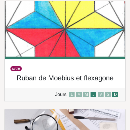
MATH
Ruban de Moebius et flexagone
Jours
L
M
M
J
V
S
D