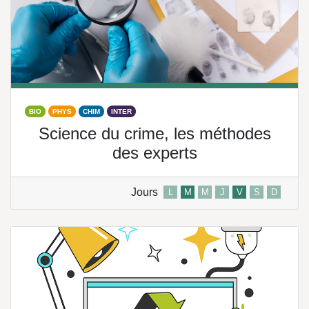
BIO
PHYS
CHIM
INTER
Science du crime, les méthodes
des experts
Jours
L
M
M
J
V
S
D