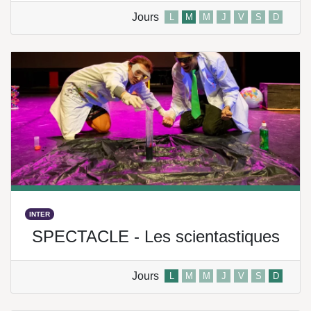
Jours
L
M
M
J
V
S
D
INTER
SPECTACLE - Les scientastiques
Jours
L
M
M
J
V
S
D