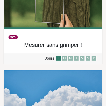
MATH
Mesurer sans grimper !
Jours
L
M
M
J
V
S
D