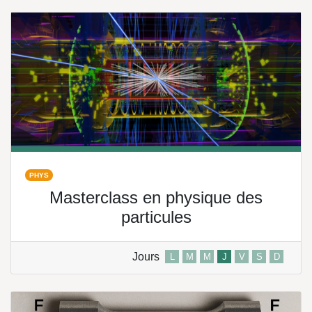
PHYS
Masterclass en physique des
particules
Jours
L
M
M
J
V
S
D