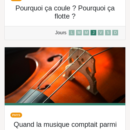
Pourquoi ça coule ? Pourquoi ça
flotte ?
Jours
L
M
M
J
V
S
D
PHYS
Quand la musique comptait parmi