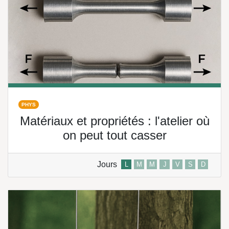
PHYS
Matériaux et propriétés : l'atelier où
on peut tout casser
Jours
L
M
M
J
V
S
D