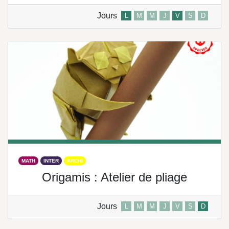
Jours
L
M
M
J
V
S
D
MATH
INTER
ARCHI
Origamis : Atelier de pliage
Jours
L
M
M
J
V
S
D