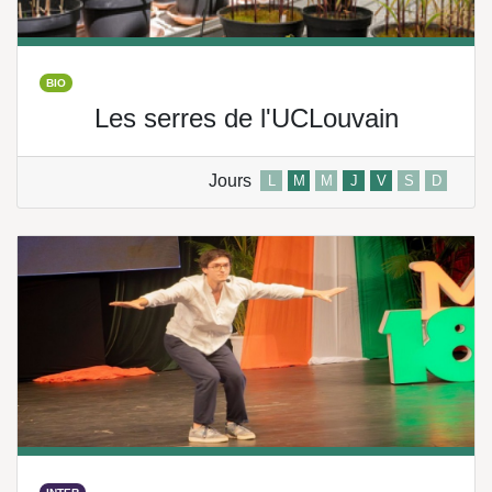
BIO
Les serres de l'UCLouvain
Jours
L
M
M
J
V
S
D