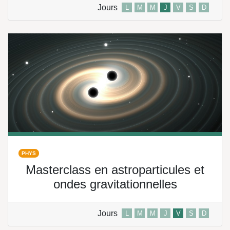
Jours
L
M
M
J
V
S
D
PHYS
Masterclass en astroparticules et
ondes gravitationnelles
Jours
L
M
M
J
V
S
D