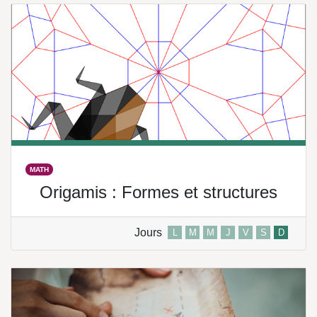
MATH
Origamis : Formes et structures
Jours
L
M
M
J
V
S
D