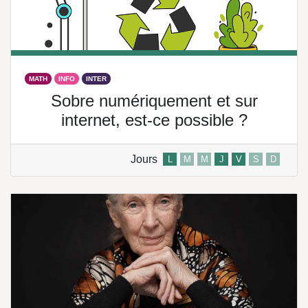
MATH
INFO
INTER
Sobre numériquement et sur
internet, est-ce possible ?
Jours
L
M
M
J
V
S
D