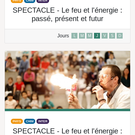
PHYS
CHIM
INTER
SPECTACLE - Le feu et l'énergie :
passé, présent et futur
Jours
L
M
M
J
V
S
D
PHYS
CHIM
INTER
SPECTACLE - Le feu et l'énergie :