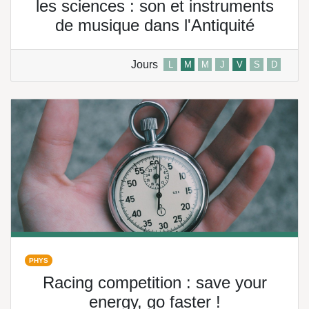
les sciences : son et instruments
de musique dans l'Antiquité
Jours
L
M
M
J
V
S
D
PHYS
Racing competition : save your
energy, go faster !