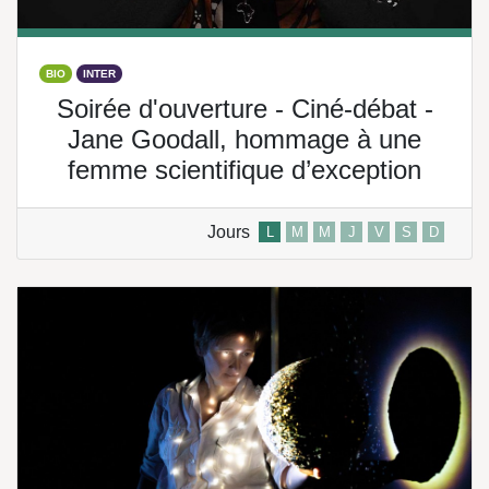
BIO
INTER
Soirée d'ouverture - Ciné-débat -
Jane Goodall, hommage à une
femme scientifique d’exception
Jours
L
M
M
J
V
S
D