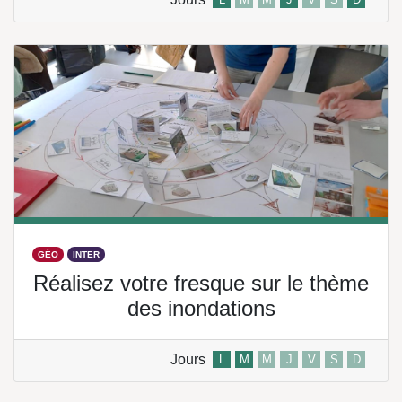
GÉO
INTER
Réalisez votre fresque sur le thème
des inondations
Jours
L
M
M
J
V
S
D