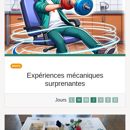
PHYS
Expériences mécaniques
surprenantes
Jours
L
M
M
J
V
S
D