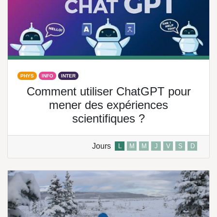
PHYS
INFO
INTER
Comment utiliser ChatGPT pour
mener des expériences
scientifiques ?
Jours
L
M
M
J
V
S
D