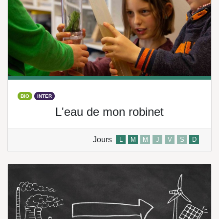
BIO
INTER
L'eau de mon robinet
Jours
L
M
M
J
V
S
D