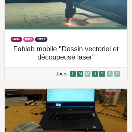
MATH
INFO
INTER
Fablab mobile "Dessin vectoriel et
découpeuse laser"
Jours
L
M
M
J
V
S
D