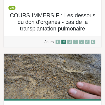
BIO
COURS IMMERSIF : Les dessous
du don d'organes - cas de la
transplantation pulmonaire
Jours
L
M
M
J
V
S
D