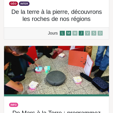
GÉO
INTER
De la terre à la pierre, découvrons
les roches de nos régions
Jours
L
M
M
J
V
S
D
INFO
De Mars à la Terre : programmez