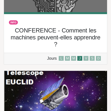
INFO
CONFERENCE - Comment les
machines peuvent-elles apprendre
?
Jours
L
M
M
J
V
S
D