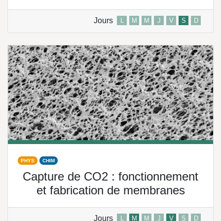
Jours
L
M
M
J
V
S
D
PHYS
CHIM
Capture de CO2 : fonctionnement
et fabrication de membranes
Jours
L
M
M
J
V
S
D