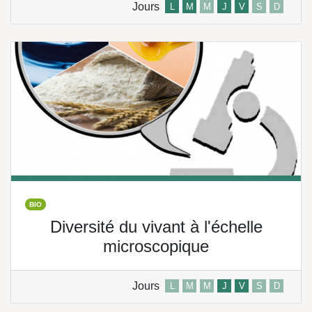
Jours
L
M
M
J
V
S
D
BIO
Diversité du vivant à l'échelle
microscopique
Jours
L
M
M
J
V
S
D