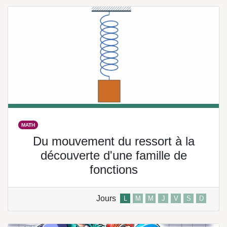
MATH
Du mouvement du ressort à la
découverte d'une famille de
fonctions
Jours
L
M
M
J
V
S
D