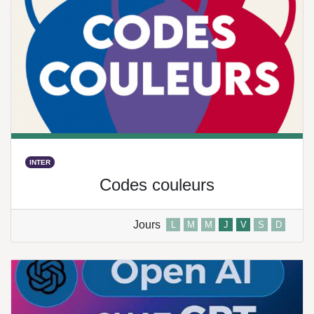
INTER
Codes couleurs
Jours
L
M
M
J
V
S
D