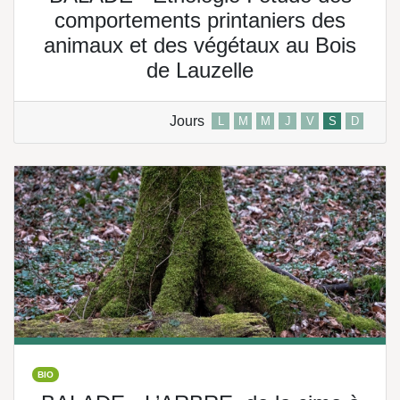
comportements printaniers des
animaux et des végétaux au Bois
de Lauzelle
Jours
L
M
M
J
V
S
D
BIO