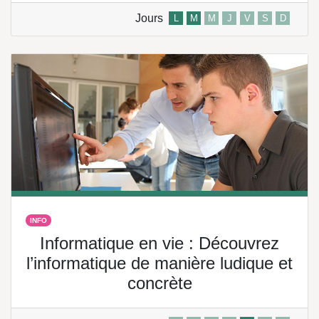
Jours
L
M
M
J
V
S
D
INFO
Informatique en vie : Découvrez
l’informatique de manière ludique et
concrète