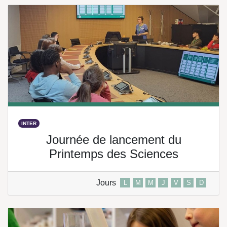
INTER
Journée de lancement du
Printemps des Sciences
Jours
L
M
M
J
V
S
D