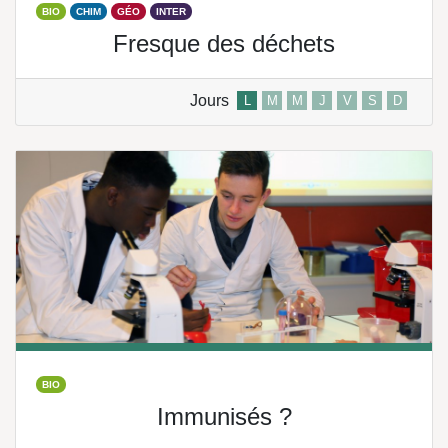
BIO
CHIM
GÉO
INTER
Fresque des déchets
Jours
L
M
M
J
V
S
D
BIO
Immunisés ?