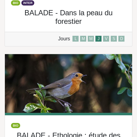
BIO
INTER
BALADE - Dans la peau du
forestier
Jours
L
M
M
J
V
S
D
BIO
BALADE - Ethologie : étude des