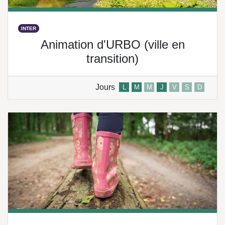
INTER
Animation d'URBO (ville en
transition)
Jours
L
M
M
J
V
S
D