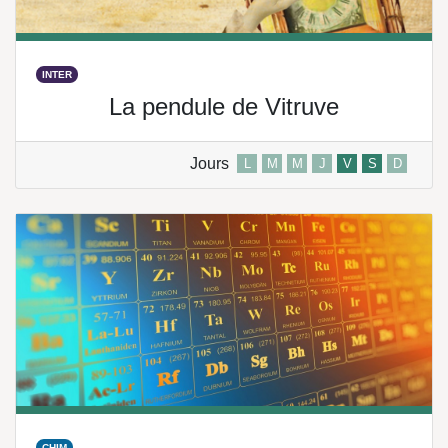
INTER
La pendule de Vitruve
Jours
L
M
M
J
V
S
D
CHIM