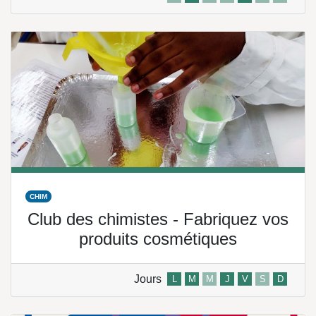
CHIM
Club des chimistes - Fabriquez vos
produits cosmétiques
Jours
L
M
M
J
V
S
D