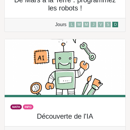
les robots !
Jours
L
M
M
J
V
S
D
MATH
INFO
Découverte de l'IA