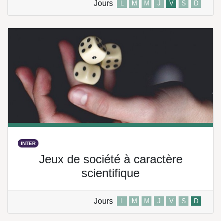
Jours
L
M
M
J
V
S
D
INTER
Jeux de société à caractère
scientifique
Jours
L
M
M
J
V
S
D