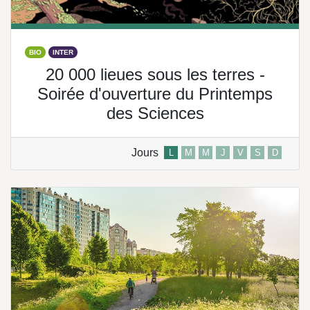
BIO
INTER
20 000 lieues sous les terres -
Soirée d'ouverture du Printemps
des Sciences
Jours
L
M
M
J
V
S
D