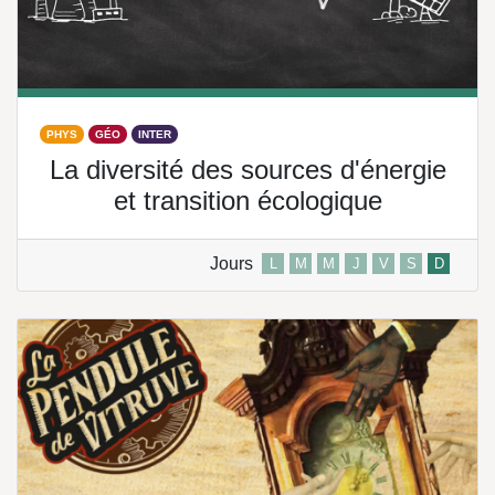
PHYS
GÉO
INTER
La diversité des sources d'énergie
et transition écologique
Jours
L
M
M
J
V
S
D