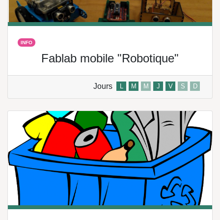
INFO
Fablab mobile "Robotique"
Jours
L
M
M
J
V
S
D