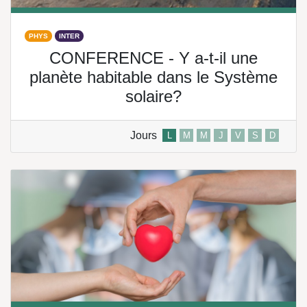
PHYS
INTER
CONFERENCE - Y a-t-il une
planète habitable dans le Système
solaire?
Jours
L
M
M
J
V
S
D