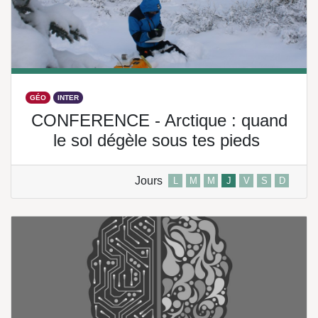
GÉO
INTER
CONFERENCE - Arctique : quand
le sol dégèle sous tes pieds
Jours
L
M
M
J
V
S
D