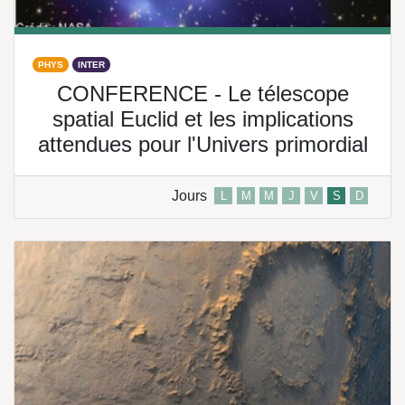
PHYS
INTER
CONFERENCE - Le télescope
spatial Euclid et les implications
attendues pour l'Univers primordial
Jours
L
M
M
J
V
S
D