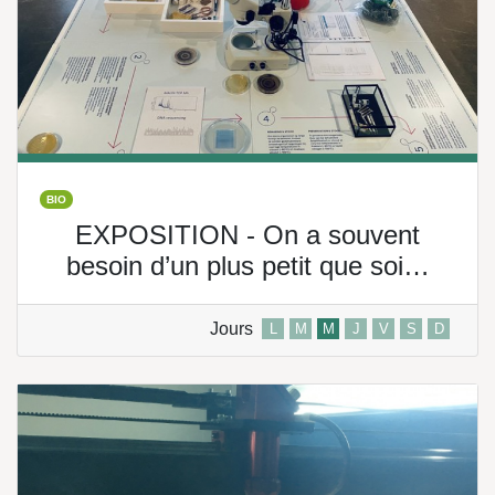
BIO
EXPOSITION - On a souvent
besoin d’un plus petit que soi…
Jours
L
M
M
J
V
S
D