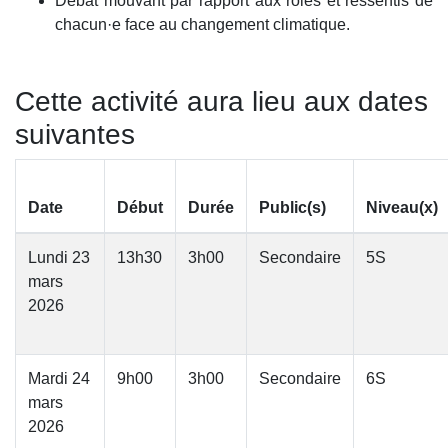
Débat mouvant par rapport aux rôles et ressentis de
chacun·e face au changement climatique.
Cette activité aura lieu aux dates
suivantes
Date
Début
Durée
Public(s)
Niveau(x)
Lundi 23
13h30
3h00
Secondaire
5S
mars
2026
Mardi 24
9h00
3h00
Secondaire
6S
mars
2026