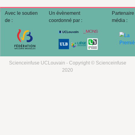
Avec le soutien
Un évènement
Partenaire
de :
coordonné par :
média :
Scienceinfuse UCLouvain - Copyright © Scienceinfuse
2020