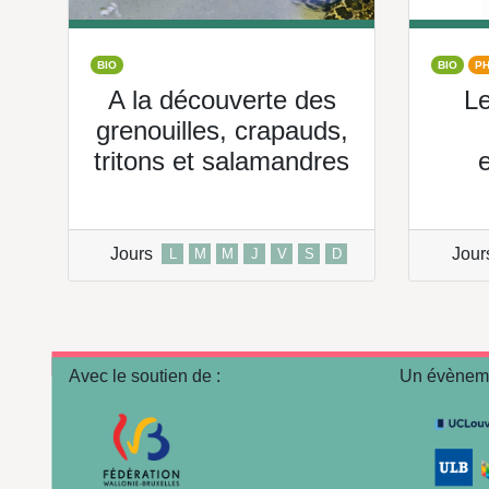
BIO
BIO
P
A la découverte des
Le
grenouilles, crapauds,
tritons et salamandres
Jours
Jour
L
M
M
J
V
S
D
Avec le soutien de :
Un évèneme