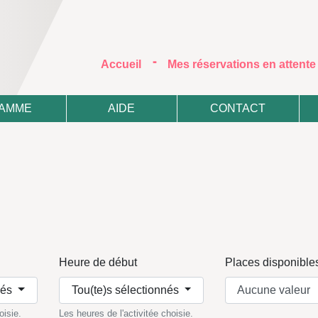
-
(current)
Accueil
Mes réservations en attent
AMME
AIDE
CONTACT
Heure de début
Places disponible
nés
Tou(te)s sélectionnés
oisie.
Les heures de l'activitée choisie.