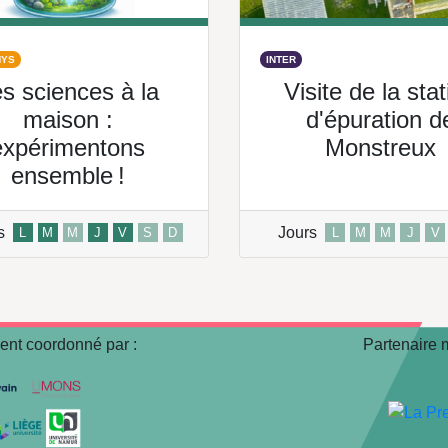
HYS
INTER
s sciences à la
Visite de la stat
maison :
d'épuration d
expérimentons
Monstreux
ensemble !
s
Jours
L
M
M
J
V
S
D
L
M
M
J
V
nt coordonné par :
Partenaire 