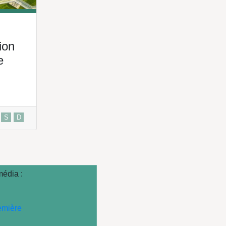
ion
e
S
D
média :