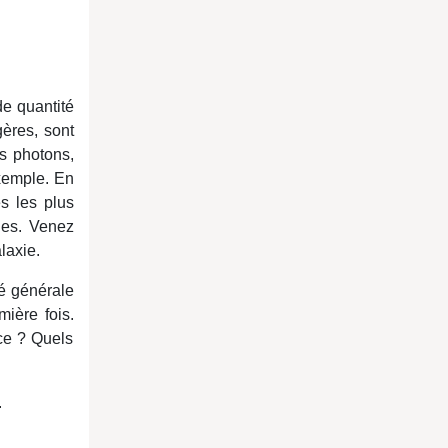
de quantité
gères, sont
es photons,
exemple. En
s les plus
ues. Venez
laxie.
té générale
ière fois.
nce ? Quels
.