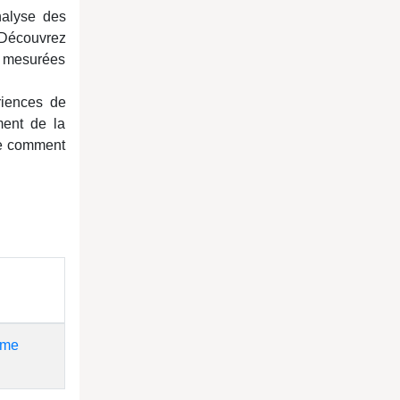
nalyse des
. Découvrez
nt mesurées
ériences de
ment de la
que comment
 me