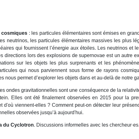
ns cosmiques
: l
es particules élémentaires sont émises en gran
s neutrinos, les particules élémentaires massives les plus lé
aires qui fournissent l’énergie aux étoiles. Les neutrinos et l
les directions lors des explosions de supernovae est un autre 
tions sur les objets les plus surprenants et les phénomène
articules qui nous parviennent sous forme de rayons cosmiq
s nous permet d’explorer les objets dans et au-delà de notre ga
es ondes gravitationnelles sont une conséquence de la relativi
ein. Elles ont été finalement observées en 2015 pour la prem
s et d'où viennent-elles ? Comment peut-on détecter leur prése
nnelles observées jusqu’à aujourd'hui.
ia du Cyclotron
. Discussions informelles avec les chercheur
·e
s