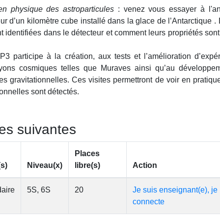
n physique des astroparticules
:
venez vous essayer à l'a
r d’un kilomètre cube installé dans la glace de l’Antarctique 
 identifiées dans le détecteur et comment leurs propriétés so
CP3 participe à la création, aux tests et l’amélioration d’exp
rayons cosmiques telles que Muraves ainsi qu’au développe
s gravitationnelles. Ces visites permettront de voir en prati
onnelles sont détectés.
tes suivantes
Places
(s)
Niveau(x)
libre(s)
Action
aire
5S, 6S
20
Je suis enseignant(e), je
connecte