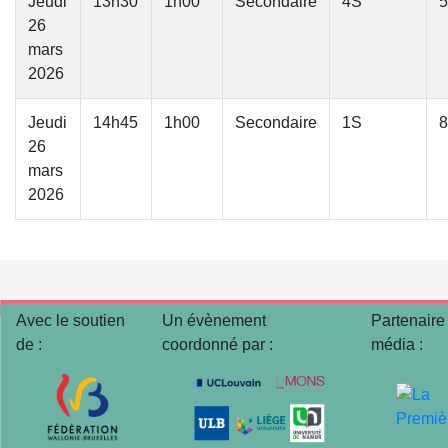
Jeudi
13h30
1h00
Secondaire
4S
5
26
mars
2026
Jeudi
14h45
1h00
Secondaire
1S
8
26
mars
2026
Avec le soutien
Un évènement
Partenaire
de :
coordonné par :
média :