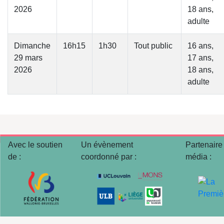
2026
18 ans,
adulte
Dimanche
16h15
1h30
Tout public
16 ans,
29 mars
17 ans,
2026
18 ans,
adulte
Avec le soutien
Un évènement
Partenaire
de :
coordonné par :
média :