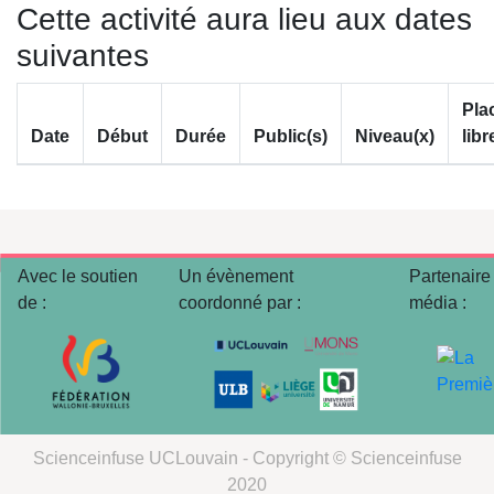
Cette activité aura lieu aux dates
suivantes
Pla
Date
Début
Durée
Public(s)
Niveau(x)
libr
Avec le soutien
Un évènement
Partenaire
de :
coordonné par :
média :
Scienceinfuse UCLouvain - Copyright © Scienceinfuse
2020