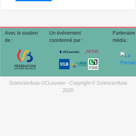
Avec le soutien
Un évènement
Partenaire
de :
coordonné par :
média :
Scienceinfuse UCLouvain - Copyright © Scienceinfuse
2020